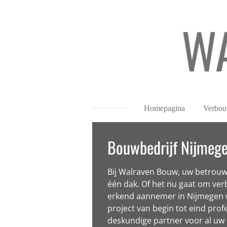
Ga
W
direct
naar
de
hoofdinhoud
Homepagina
Verbou
Bouwbedrijf Nijmeg
Bij Walraven Bouw, uw betrouwb
één dak. Of het nu gaat om verb
erkend aannemer in Nijmegen w
project van begin tot eind pro
deskundige partner voor al uw